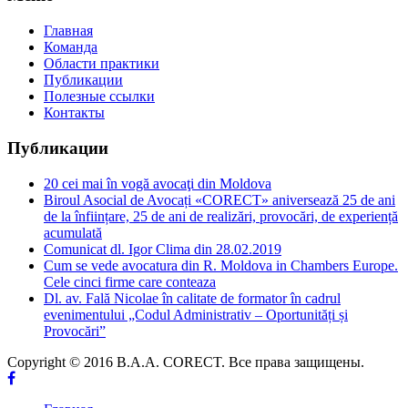
Главная
Команда
Области практики
Публикации
Полезные ссылки
Контакты
Публикации
20 cei mai în vogă avocaţi din Moldova
Biroul Asocial de Avocați «CORECT» aniversează 25 de ani
de la înființare, 25 de ani de realizări, provocări, de experiență
acumulată
Comunicat dl. Igor Clima din 28.02.2019
Cum se vede avocatura din R. Moldova in Chambers Europe.
Cele cinci firme care conteaza
Dl. av. Fală Nicolae în calitate de formator în cadrul
evenimentului „Codul Administrativ – Oportunități și
Provocări”
Copyright © 2016 B.A.A. CORECT. Все права защищены.