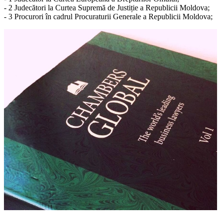
- 2 Judecători la Curtea Supremă de Justiție a Republicii Moldova;
- 3 Procurori în cadrul Procuraturii Generale a Republicii Moldova;