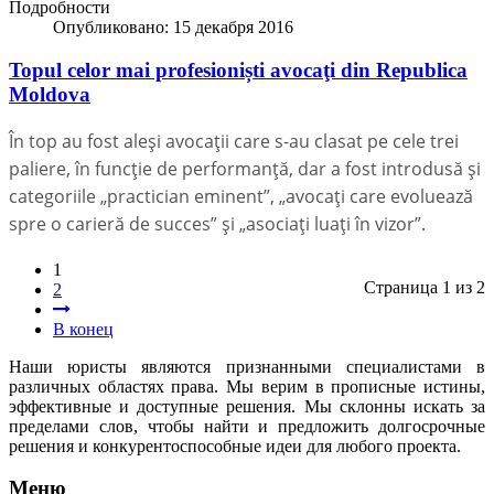
Подробности
Опубликовано: 15 декабря 2016
Topul celor mai profesioniști avocaţi din Republica
Moldova
În top au fost aleşi avocaţii care s-au clasat pe cele trei
paliere, în funcţie de performanţă, dar a fost introdusă şi
categoriile „practician eminent”, „avocaţi care evoluează
spre o carieră de succes” şi „asociaţi luaţi în vizor”.
1
Страница 1 из 2
2
В конец
Наши юристы являются признанными специалистами в
различных областях права. Мы верим в прописные истины,
эффективные и доступные решения. Мы склонны искать за
пределами слов, чтобы найти и предложить долгосрочные
решения и конкурентоспособные идеи для любого проекта.
Меню