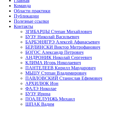
Главная
Команда
Области практики
Публикации
Полезные ссылки
Контакты
ЗГИБАРЦЫ Степан Михайлович
БУЗУ Николай Васильевич
БАРБЭНЯГРЭ Алексей Афанасьевич
БЕРЛИНСКИ Виктор Митрофанович
БОГОС Александр Петрович
АНДРОНИК Николай Сергеевич
КЛИМА Игорь Николаевич
ПАНТЕЛЕЕВ Кирилл Мардарович
МЫЦУ Степан Владимирович
ПАВЛОВСКИЙ Станислав Ефимович
АРХИЛЮК Ион
ФАЛЭ Николае
БУЗУ Ирина
ПОАЛЕЛУНЖЬ Михаил
ШПАК Вадим