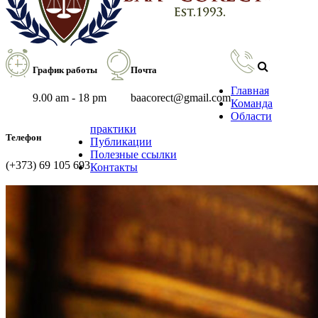
График работы
Почта
Главная
9.00 am - 18 pm
baacorect@gmail.com
Команда
Области
практики
Телефон
Публикации
Полезные ссылки
(+373) 69 105 693
Контакты