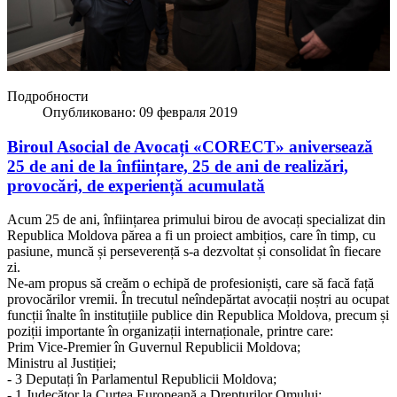
Подробности
Опубликовано: 09 февраля 2019
Biroul Asocial de Avocați «CORECT» aniversează
25 de ani de la înființare, 25 de ani de realizări,
provocări, de experiență acumulată
Acum 25 de ani, înființarea primului birou de avocați specializat din
Republica Moldova părea a fi un proiect ambițios, care în timp, cu
pasiune, muncă și perseverență s-a dezvoltat și consolidat în fiecare
zi.
Ne-am propus să creăm o echipă de profesioniști, care să facă față
provocărilor vremii. În trecutul neîndepărtat avocații noștri au ocupat
funcții înalte în instituțiile publice din Republica Moldova, precum și
poziții importante în organizații internaționale, printre care:
Prim Vice-Premier în Guvernul Republicii Moldova;
Ministru al Justiției;
- 3 Deputați în Parlamentul Republicii Moldova;
- 1 Judecător la Curtea Europeană a Drepturilor Omului;