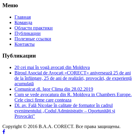
Меню
Главная
Команда
Области практики
Публикации
Полезные ссылки
Контакты
Публикации
20 cei mai în vogă avocaţi din Moldova
Biroul Asocial de Avocați «CORECT» aniversează 25 de ani
de la înființare, 25 de ani de realizări, provocări, de experiență
acumulată
Comunicat dl. Igor Clima din 28.02.2019
Cum se vede avocatura din R. Moldova in Chambers Europe.
Cele cinci firme care conteaza
Dl. av. Fală Nicolae în calitate de formator în cadrul
evenimentului „Codul Administrativ – Oportunități și
Provocări”
Copyright © 2016 B.A.A. CORECT. Все права защищены.