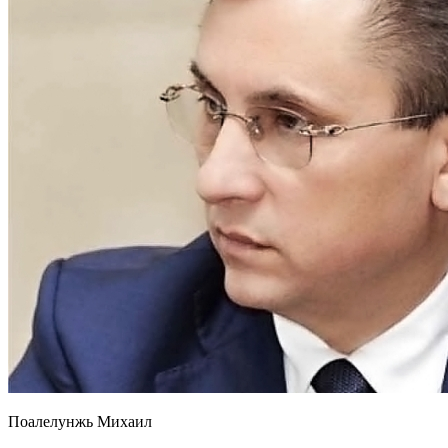
Поалелунжь Михаил