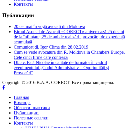
Контакты
Публикации
20 cei mai în vogă avocaţi din Moldova
Biroul Asocial de Avocați «CORECT» aniversează 25 de ani
de la înființare, 25 de ani de realizări, provocări, de experiență
acumulată
Comunicat dl. Igor Clima din 28.02.2019
Cum se vede avocatura din R. Moldova in Chambers Europe.
Cele cinci firme care conteaza
Dl. av. Fală Nicolae în calitate de formator în cadrul
evenimentului „Codul Administrativ – Oportunități și
Provocări”
Copyright © 2016 B.A.A. CORECT. Все права защищены.
Главная
Команда
Области практики
Публикации
Полезные ссылки
Контакты