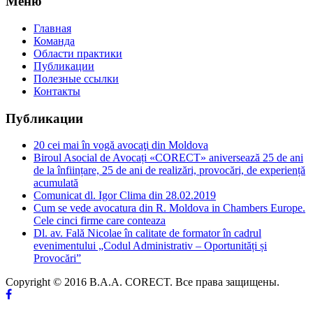
Меню
Главная
Команда
Области практики
Публикации
Полезные ссылки
Контакты
Публикации
20 cei mai în vogă avocaţi din Moldova
Biroul Asocial de Avocați «CORECT» aniversează 25 de ani
de la înființare, 25 de ani de realizări, provocări, de experiență
acumulată
Comunicat dl. Igor Clima din 28.02.2019
Cum se vede avocatura din R. Moldova in Chambers Europe.
Cele cinci firme care conteaza
Dl. av. Fală Nicolae în calitate de formator în cadrul
evenimentului „Codul Administrativ – Oportunități și
Provocări”
Copyright © 2016 B.A.A. CORECT. Все права защищены.