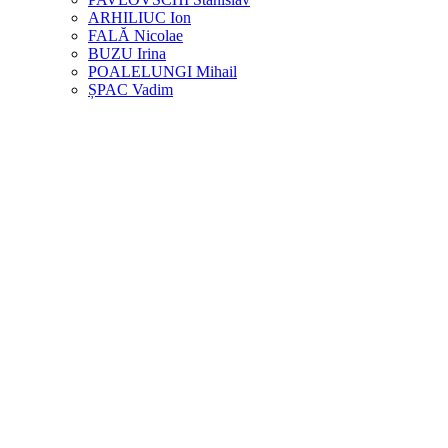
ARHILIUC Ion
FALĂ Nicolae
BUZU Irina
POALELUNGI Mihail
ȘPAC Vadim