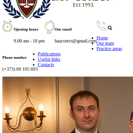
Opening hours
Our email
Home
9.00 am - 18 pm
baacorect@gmail.com
Our team
Practice areas
Publications
Phone number
Useful links
Contacts
(+373) 69 105 693