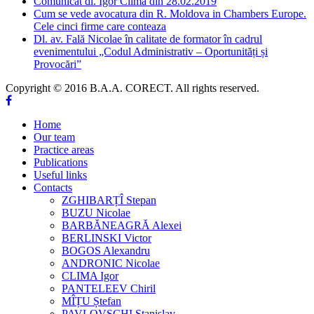
Comunicat dl. Igor Clima din 28.02.2019
Cum se vede avocatura din R. Moldova in Chambers Europe.
Cele cinci firme care conteaza
Dl. av. Fală Nicolae în calitate de formator în cadrul
evenimentului „Codul Administrativ – Oportunități și
Provocări”
Copyright © 2016 B.A.A. CORECT. All rights reserved.
Home
Our team
Practice areas
Publications
Useful links
Contacts
ZGHIBARȚÎ Stepan
BUZU Nicolae
BARBĂNEAGRĂ Alexei
BERLINSKI Victor
BOGOS Alexandru
ANDRONIC Nicolae
CLIMA Igor
PANTELEEV Chiril
MÎȚU Ștefan
PAVLOVSCHI Stanislav