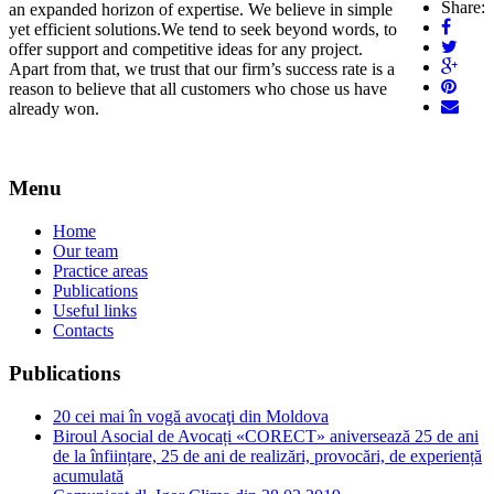
Share:
an expanded horizon of expertise. We believe in simple
yet efficient solutions.We tend to seek beyond words, to
offer support and competitive ideas for any project.
Apart from that, we trust that our firm’s success rate is a
reason to believe that all customers who chose us have
already won.
Menu
Home
Our team
Practice areas
Publications
Useful links
Contacts
Publications
20 cei mai în vogă avocaţi din Moldova
Biroul Asocial de Avocați «CORECT» aniversează 25 de ani
de la înființare, 25 de ani de realizări, provocări, de experiență
acumulată