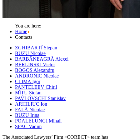
You are here:
Home
Contacts
ZGHIBARȚÎ Stepan
BUZU Nicolae
BARBĂNEAGRĂ Alexei
BERLINSKI Victor
BOGOS Alexandru
ANDRONIC Nicolae
CLIMA Igor
PANTELEEV Chiril
MÎȚU Ștefan
PAVLOVSCHI Stanislav
ARHILIUC Ion
FALĂ Nicolae
BUZU Irina
POALELUNGI Mihail
ȘPAC Vadim
The Associated Lawyers’ Firm «CORECT» team has