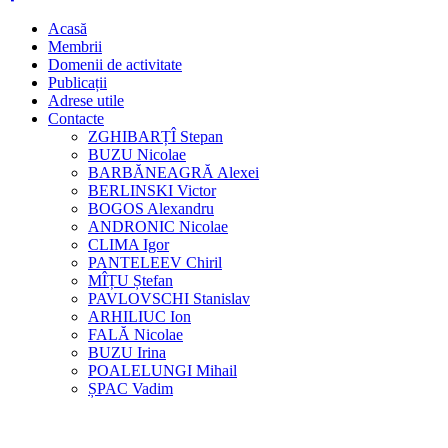
Acasă
Membrii
Domenii de activitate
Publicații
Adrese utile
Contacte
ZGHIBARȚÎ Stepan
BUZU Nicolae
BARBĂNEAGRĂ Alexei
BERLINSKI Victor
BOGOS Alexandru
ANDRONIC Nicolae
CLIMA Igor
PANTELEEV Chiril
MÎȚU Ștefan
PAVLOVSCHI Stanislav
ARHILIUC Ion
FALĂ Nicolae
BUZU Irina
POALELUNGI Mihail
ȘPAC Vadim