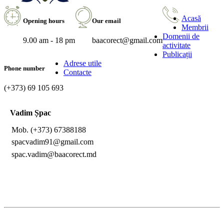
Acasă
Opening hours
Our email
Membrii
Domenii de
9.00 am - 18 pm
baacorect@gmail.com
activitate
Publicații
Adrese utile
Phone number
Contacte
(+373) 69 105 693
Vadim
Șpac
Mob.
(+373) 67388188
spacvadim91@gmail.com
spac.vadim@baacorect.md