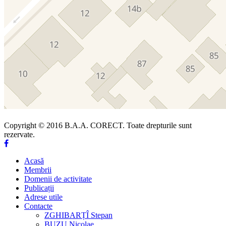
Copyright © 2016 B.A.A. CORECT. Toate drepturile sunt
rezervate.
Acasă
Membrii
Domenii de activitate
Publicații
Adrese utile
Contacte
ZGHIBARȚÎ Stepan
BUZU Nicolae