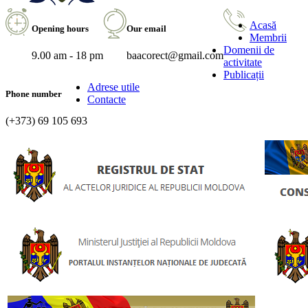
Acasă
Opening hours
Our email
Membrii
Domenii de
9.00 am - 18 pm
baacorect@gmail.com
activitate
Publicații
Adrese utile
Phone number
Contacte
(+373) 69 105 693