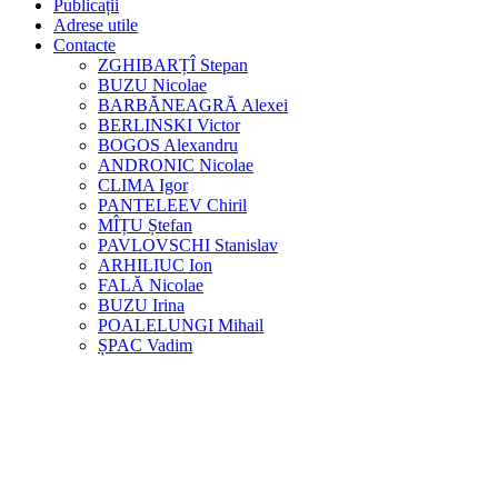
Publicații
Adrese utile
Contacte
ZGHIBARȚÎ Stepan
BUZU Nicolae
BARBĂNEAGRĂ Alexei
BERLINSKI Victor
BOGOS Alexandru
ANDRONIC Nicolae
CLIMA Igor
PANTELEEV Chiril
MÎȚU Ștefan
PAVLOVSCHI Stanislav
ARHILIUC Ion
FALĂ Nicolae
BUZU Irina
POALELUNGI Mihail
ȘPAC Vadim