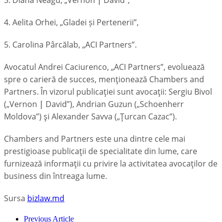
4.
Aelita Orhei, „Gladei și Pertenerii”,
5. Carolina Pârcălab, „ACI Partners”.
Avocatul Andrei Caciurenco, „ACI Partners”,
evoluează
spre o carieră de succes, menționează Chambers and
Partners. În vizorul publicației sunt avocații: Sergiu Bivol
(„Vernon
|
David”), Andrian Guzun („Schoenherr
Moldova”) și Alexander Savva („Ţurcan Cazac”).
Chambers and Partners este una dintre cele mai
prestigioase publicaţii de specialitate din lume, care
furnizează informaţii cu privire la activitatea avocaţilor de
business din întreaga lume.
Sursa
bizlaw.md
Previous Article