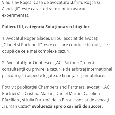
Vladislav Roşca, Casa de avocatură „Efrim, Roșca și
Asociații”, este caracterizat drept un avocat
experimentat.
Palierul III, categoria Soluţionarea litigiilor:
1. Avocatul Roger Gladei, Biroul asociat de avocaţi
„Gladei și Partenerii”, este cel care conduce biroul și se
ocupă de cele mai complexe cazuri.
2. Avocatul Igor Odobescu, „ACI Partners”, oferă
consultanță cu privire la cazurile de arbitraj internațional
precum și în aspecte legate de finanțare și imobiliare.
Potrivit publicației Chambers and Partners, avocații „ACI
Partners” – Cristina Martin, Daniel Martin, Carolina
Pârcălab , și Iulia Furtună de la Biroul asociat de avocaţi
„Ţurcan Cazac”
evoluează spre o carieră de succes.