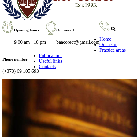
Opening hours
Our email
Home
9.00 am - 18 pm
baacorect@gmail.com
Our team
Practice areas
Publications
Phone number
Useful links
Contacts
(+373) 69 105 693