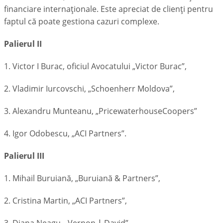
financiare internaționale. Este apreciat de clienţi pentru
faptul că poate gestiona cazuri complexe.
Palierul II
1. Victor I Burac, oficiul Avocatului „Victor Burac”,
2. Vladimir Iurcovschi, „Schoenherr Moldova”,
3. Alexandru Munteanu, „PricewaterhouseCoopers”
4. Igor Odobescu, „ACI Partners”.
Palierul III
1. Mihail Buruiană, „Buruiană
& Partners”,
2.
Cristina Martin, „ACI Partners”,
3.
Diana Neagu, „Vernon
|
David”,