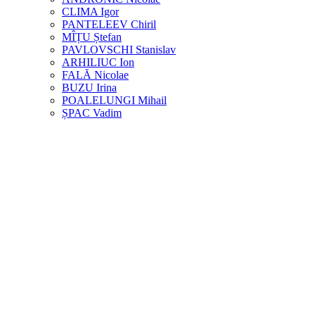
CLIMA Igor
PANTELEEV Chiril
MÎȚU Ștefan
PAVLOVSCHI Stanislav
ARHILIUC Ion
FALĂ Nicolae
BUZU Irina
POALELUNGI Mihail
ȘPAC Vadim