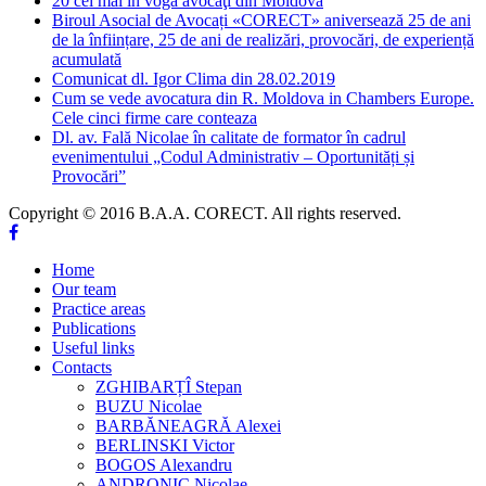
20 cei mai în vogă avocaţi din Moldova
Biroul Asocial de Avocați «CORECT» aniversează 25 de ani
de la înființare, 25 de ani de realizări, provocări, de experiență
acumulată
Comunicat dl. Igor Clima din 28.02.2019
Cum se vede avocatura din R. Moldova in Chambers Europe.
Cele cinci firme care conteaza
Dl. av. Fală Nicolae în calitate de formator în cadrul
evenimentului „Codul Administrativ – Oportunități și
Provocări”
Copyright © 2016 B.A.A. CORECT. All rights reserved.
Home
Our team
Practice areas
Publications
Useful links
Contacts
ZGHIBARȚÎ Stepan
BUZU Nicolae
BARBĂNEAGRĂ Alexei
BERLINSKI Victor
BOGOS Alexandru
ANDRONIC Nicolae